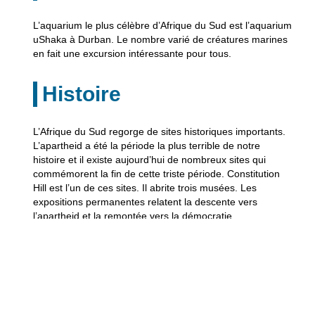
L’aquarium le plus célèbre d’Afrique du Sud est l’aquarium
uShaka à Durban. Le nombre varié de créatures marines
en fait une excursion intéressante pour tous.
Histoire
L’Afrique du Sud regorge de sites historiques importants.
L’apartheid a été la période la plus terrible de notre
histoire et il existe aujourd’hui de nombreux sites qui
commémorent la fin de cette triste période. Constitution
Hill est l’un de ces sites. Il abrite trois musées. Les
expositions permanentes relatent la descente vers
l’apartheid et la remontée vers la démocratie
constitutionnelle.
Musées
L’Afrique du Sud peut se targuer de posséder de