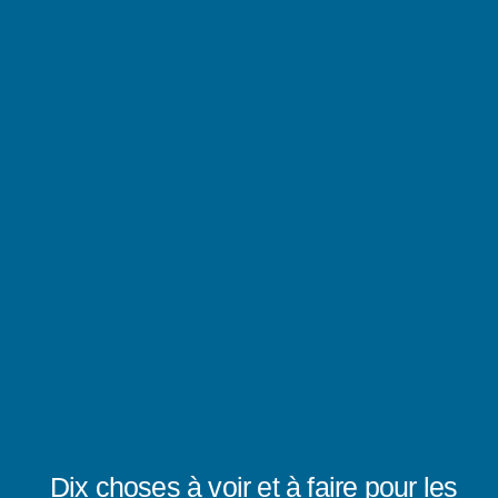
Dix choses à voir et à faire pour les