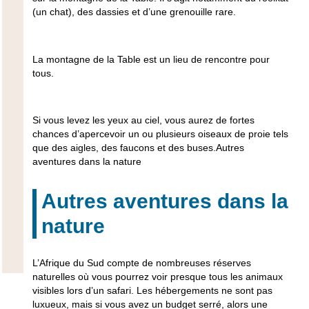
(un chat), des dassies et d’une grenouille rare.
La montagne de la Table est un lieu de rencontre pour
tous.
Si vous levez les yeux au ciel, vous aurez de fortes
chances d’apercevoir un ou plusieurs oiseaux de proie tels
que des aigles, des faucons et des buses.Autres
aventures dans la nature
Autres aventures dans la
nature
L’Afrique du Sud compte de nombreuses réserves
naturelles où vous pourrez voir presque tous les animaux
visibles lors d’un safari. Les hébergements ne sont pas
luxueux, mais si vous avez un budget serré, alors une