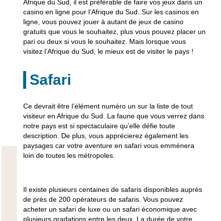
Afrique du Sud, il est préférable de faire vos jeux dans un
casino en ligne pour l’Afrique du Sud. Sur les casinos en
ligne, vous pouvez jouer à autant de jeux de casino
gratuits que vous le souhaitez, plus vous pouvez placer un
pari ou deux si vous le souhaitez. Mais lorsque vous
visitez l’Afrique du Sud, le mieux est de visiter le pays !
Safari
Ce devrait être l’élément numéro un sur la liste de tout
visiteur en Afrique du Sud. La faune que vous verrez dans
notre pays est si spectaculaire qu’elle défie toute
description. De plus, vous apprécierez également les
paysages car votre aventure en safari vous emmènera
loin de toutes les métropoles.
Il existe plusieurs centaines de safaris disponibles auprès
de près de 200 opérateurs de safaris. Vous pouvez
acheter un safari de luxe ou un safari économique avec
plusieurs gradations entre les deux. La durée de votre