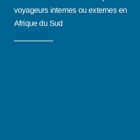
voyageurs internes ou externes en
Afrique du Sud