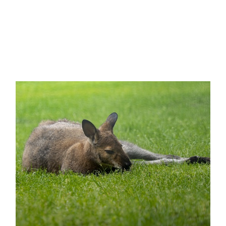
on
a
astonishing
superior
with
high
quality
repliki