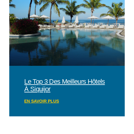
growth
of
ultra-
thin
clockwork
regions
Le Top 3 Des Meilleurs Hôtels
À Siquijor
is
EN SAVOIR PLUS
undoubtedly
exact