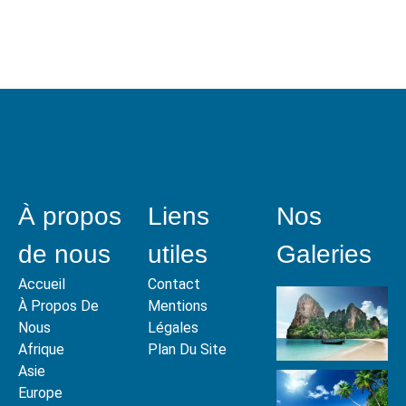
https://www.v
project
desires.
the
À propos
Liens
Nos
unique
de nous
utiles
Galeries
contribution
Accueil
Contact
À Propos De
Mentions
well
Nous
Légales
Afrique
Plan Du Site
worth
Asie
Europe