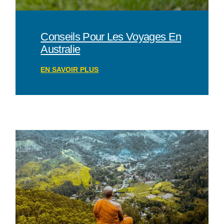
rolex
.
rolex
Conseils Pour Les Voyages En
Australie
swiss
EN SAVOIR PLUS
https://sells
could
be
tempting.
most
popular