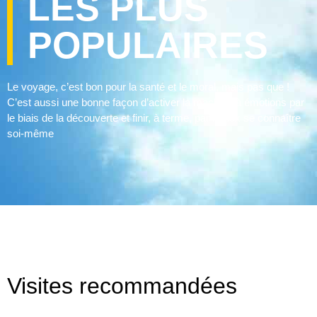
LES PLUS
POPULAIRES
tooth
Le voyage, c’est bon pour la santé et le moral, mais pas que !
C’est aussi une bonne façon d’activer la machine à émotions par
write
le biais de la découverte et finir, à terme, par mieux se connaître
soi-même
plus
carving
skill
might
Visites recommandées
focus