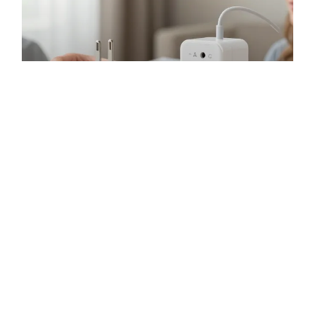
Adaptateur électrique universel
: Le compact ou le
multifonctionnel, comment
choisir ?
EN SAVOIR PLUS