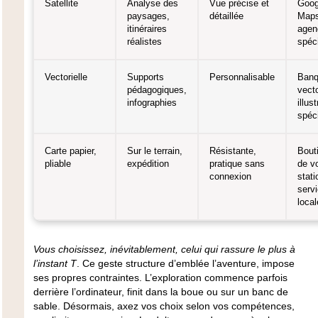
Satellite
Analyse des
Vue précise et
Goog
paysages,
détaillée
Maps
itinéraires
agen
réalistes
spéc
Vectorielle
Supports
Personnalisable
Banq
pédagogiques,
vecto
infographies
illus
spéc
Carte papier,
Sur le terrain,
Résistante,
Bout
pliable
expédition
pratique sans
de v
connexion
stati
serv
local
Vous choisissez, inévitablement, celui qui rassure le plus à
l’instant T
. Ce geste structure d’emblée l’aventure, impose
ses propres contraintes. L’exploration commence parfois
derrière l’ordinateur, finit dans la boue ou sur un banc de
sable. Désormais, axez vos choix selon vos compétences,