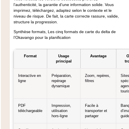
l’authenticité, la garantie d’une information solide.
Vous
imprimez, téléchargez, adaptez selon le contexte et le
niveau de risque
. De fait, la carte correcte rassure, valide,
structure la progression.
Synthèse formats
, Les cinq formats de carte du delta de
l’Okavango pour la planification
Format
Usage
Avantage
O
principal
tr
Interactive en
Préparation,
Zoom, repères,
Site
ligne
repérage
filtres
spéci
dynamique
agen
tour
PDF
Impression,
Facile à
Banq
téléchargeable
utilisation
transporter et
d’im
hors-ligne
partager
guid