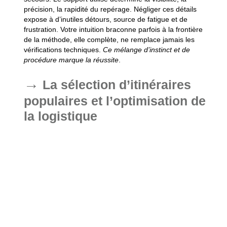
précision, la rapidité du repérage.
Négliger ces détails
expose à d’inutiles détours, source de fatigue et de
frustration
. Votre intuition braconne parfois à la frontière
de la méthode, elle complète, ne remplace jamais les
vérifications techniques.
Ce mélange d’instinct et de
procédure marque la réussite
.
La sélection d’itinéraires
populaires et l’optimisation de
la logistique
Vous préparez vos étapes, tenez compte de la durée, du
mode de transport, de l’équipement.
La logistique influe
toujours sur la fluidité du voyage
. Vous alternez feuille de
route et improvisations selon le moment, testez vos choix
en situation réelle. La carte, ici, structure la logistique,
amplifie ou réduit les possibilités.
Le papier, au milieu de la
nuit, prend soudain toute son importance
.
Les bonnes pratiques de