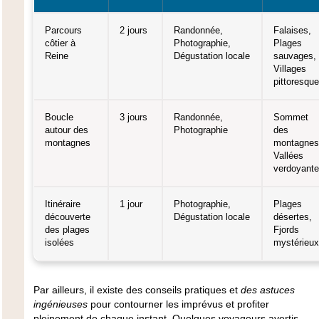
Parcours
2 jours
Randonnée,
Falaises,
côtier à
Photographie,
Plages
Reine
Dégustation locale
sauvages,
Villages
pittoresqu
Boucle
3 jours
Randonnée,
Sommet
autour des
Photographie
des
montagnes
montagnes
Vallées
verdoyant
Itinéraire
1 jour
Photographie,
Plages
découverte
Dégustation locale
désertes,
des plages
Fjords
isolées
mystérieux
Par ailleurs, il existe
des conseils pratiques
et
des astuces
ingénieuses
pour contourner les imprévus et profiter
pleinement de chaque instant. Quelques voyageurs avertis