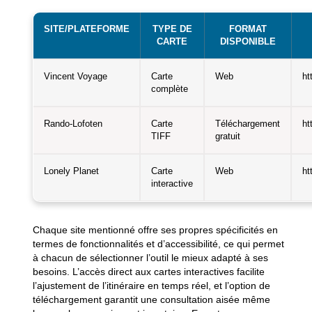
SITE/PLATEFORME
TYPE DE
FORMAT
CARTE
DISPONIBLE
Vincent Voyage
Carte
Web
ht
complète
Rando-Lofoten
Carte
Téléchargement
ht
TIFF
gratuit
Lonely Planet
Carte
Web
ht
interactive
Chaque site mentionné offre ses propres spécificités en
termes de fonctionnalités et d’accessibilité, ce qui permet
à chacun de sélectionner l’outil le mieux adapté à ses
besoins. L’accès direct aux cartes interactives facilite
l’ajustement de l’itinéraire en temps réel, et l’option de
téléchargement garantit une consultation aisée même