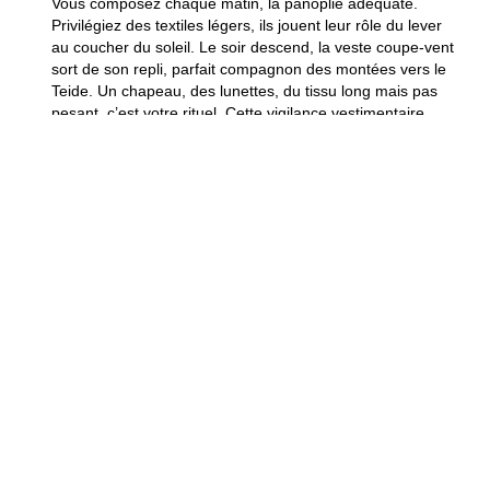
Vous composez chaque matin, la panoplie adéquate.
Privilégiez des textiles légers, ils jouent leur rôle du lever
au coucher du soleil. Le soir descend, la veste coupe-vent
sort de son repli, parfait compagnon des montées vers le
Teide.
Un chapeau, des lunettes, du tissu long mais pas
pesant, c’est votre rituel.
Cette vigilance vestimentaire
vous assure une vraie tranquillité, rien à ajouter.
Un pull à
l’aube, et toute la journée s’éclaire d’un autre visage.
Les conseils d’experts et
témoignages de voyageurs
Des voyageurs vous glissent à l’oreille, octobre compense
la lumière par une fraîcheur modulée,
la terre toujours
verte témoigne de ce climat équilibré. Les échos de 2026
se retrouvent partout, un peu moins d’affluence, beaucoup
plus de cordialité. Vous repoussez parfois la première
semaine pour éviter la fraîcheur nocturne, car la douceur
gagne vite du terrain ensuite. Le vent s’invite en finesse,
surtout au nord, mais n’empêche rien très longtemps.
Accepter l’imprévu, voilà ce qui rythme votre séjour,
rien