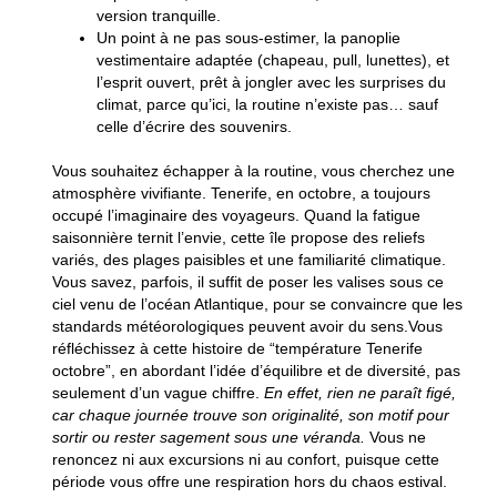
version tranquille.
Un point à ne pas sous-estimer, la
panoplie
vestimentaire adaptée
(chapeau, pull, lunettes), et
l’esprit ouvert, prêt à jongler avec les surprises du
climat, parce qu’ici, la routine n’existe pas… sauf
celle d’écrire des souvenirs.
Vous souhaitez échapper à la routine, vous cherchez une
atmosphère vivifiante. Tenerife, en octobre, a toujours
occupé l’imaginaire des voyageurs. Quand la fatigue
saisonnière ternit l’envie, cette île propose des reliefs
variés, des plages paisibles et une familiarité climatique.
Vous savez, parfois, il suffit de poser les valises sous ce
ciel venu de l’océan Atlantique, pour se convaincre que les
standards météorologiques peuvent avoir du sens.
Vous
réfléchissez à cette histoire de “température Tenerife
octobre”, en abordant l’idée d’équilibre et de diversité,
pas
seulement d’un vague chiffre.
En effet, rien ne paraît figé,
car chaque journée trouve son originalité, son motif pour
sortir ou rester sagement sous une véranda.
Vous ne
renoncez ni aux excursions ni au confort, puisque cette
période vous offre une respiration hors du chaos estival.