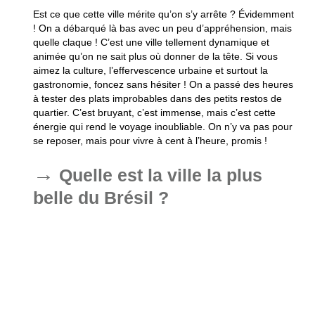
Est ce que cette ville mérite qu’on s’y arrête ? Évidemment
! On a débarqué là bas avec un peu d’appréhension, mais
quelle claque ! C’est une ville tellement dynamique et
animée qu’on ne sait plus où donner de la tête. Si vous
aimez la culture, l’effervescence urbaine et surtout la
gastronomie, foncez sans hésiter ! On a passé des heures
à tester des plats improbables dans des petits restos de
quartier. C’est bruyant, c’est immense, mais c’est cette
énergie qui rend le voyage inoubliable. On n’y va pas pour
se reposer, mais pour vivre à cent à l’heure, promis !
Quelle est la ville la plus
belle du Brésil ?
Ah, le grand débat ! Tout le monde a son petit chouchou,
mais Rio de Janeiro reste souvent en haut de la liste. On
doit bien avouer que c’est spectaculaire, avec ces
paysages de rêve et ses plages emblématiques où l’on se
sent tout petit. Entre le Pain de Sucre et l’ambiance de
Copacabana, c’est dur de rivaliser ! Bien sûr, le Brésil
regorge de coins cachés, mais pour l’effet waouh