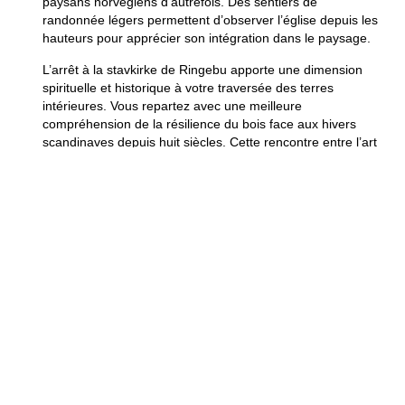
paysans norvégiens d’autrefois. Des sentiers de
randonnée légers permettent d’observer l’église depuis les
hauteurs pour apprécier son intégration dans le paysage.
L’arrêt à la stavkirke de Ringebu apporte une dimension
spirituelle et historique à votre traversée des terres
intérieures. Vous repartez avec une meilleure
compréhension de la résilience du bois face aux hivers
scandinaves depuis huit siècles. Cette rencontre entre l’art
médiéval et la ferveur luthérienne reste l’un des moments
les plus marquants de votre voyage.
En savoir plus
L’église en bois debout de
Borgund vaut-elle le détour ?
On s’est déjà demandé si faire trois heures de route pour
une simple église, c’est trop ? Pour Borgund, la réponse
est un grand oui ! Franchement, on arrive devant cette