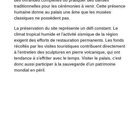
traditionnelles pour les cérémonies à venir. Cette présence
humaine donne au palais une âme que les musées
classiques ne possèdent pas.
La préservation du site représente un défi constant. Le
climat tropical humide et l’activité sismique de la région
exigent des efforts de restauration permanents. Les fonds
récoltés par les visites touristiques contribuent directement
à l’entretien des sculptures en pierre volcanique, qui ont
tendance à s’effriter avec le temps. Visiter le palais, c’est
donc aussi participer à la sauvegarde d’un patrimoine
mondial en péril.
Les jardins qui entourent les édifices permettent de
méditer sur cette réussite culturelle exceptionnelle. La
visite offre une pause intellectuelle et sensorielle
bienvenue après l’agitation parfois étouffante des plages
du sud de Bali. Vous quittez le palais avec le sentiment
profond d’avoir compris une facette méconnue et
sophistiquée de l’histoire balinaise. Karangasem reste le
témoin fier d’une époque où l’île ne se contentait pas
d’être une destination de rêve, mais regardait avec