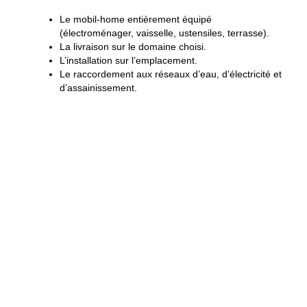
Le mobil-home entièrement équipé
(électroménager, vaisselle, ustensiles, terrasse).
La livraison sur le domaine choisi.
L’installation sur l’emplacement.
Le raccordement aux réseaux d’eau, d’électricité et
d’assainissement.
Questions fréquentes
Qu’est-ce qui est inclus
dans le prix d’un mobil-home
neuf ?
Le mobil-home est livré entièrement équipé, et le prix
comprend la livraison, l’installation et le raccordement aux
réseaux d’eau, d’électricité et d’assainissement. Il ne reste
qu’à s’installer.