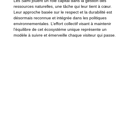
Les Sami jouent un rôle capital dans la gestion des
ressources naturelles, une tâche qui leur tient à cœur.
Leur approche basée sur le respect et la durabilité est
désormais reconnue et intégrée dans les politiques
environnementales. L’effort collectif visant à maintenir
l’équilibre de cet écosystème unique représente un
modèle à suivre et émerveille chaque visiteur qui passe.
Une autre ressource à ne pas manquer :
Carte des îles
Lofoten : itinéraire surprenant pour voyageurs en quête
Incontournables pour un
voyage immersif
Expériences et activités
typiques
Safaris en motoneige et traîneaux à chiens