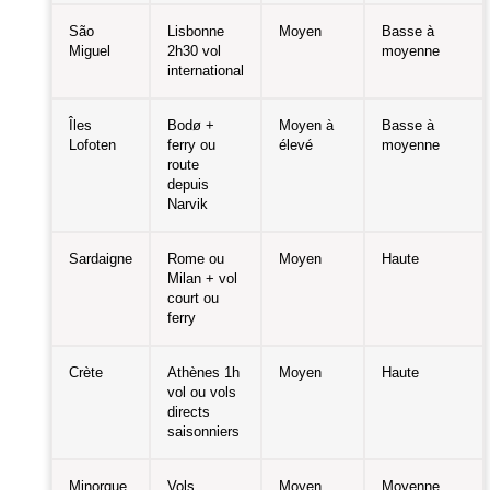
São
Lisbonne
Moyen
Basse à
Miguel
2h30 vol
moyenne
international
Îles
Bodø +
Moyen à
Basse à
Lofoten
ferry ou
élevé
moyenne
route
depuis
Narvik
Sardaigne
Rome ou
Moyen
Haute
Milan + vol
court ou
ferry
Crète
Athènes 1h
Moyen
Haute
vol ou vols
directs
saisonniers
Minorque
Vols
Moyen
Moyenne