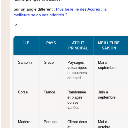
Sur un angle différent :
Plus belle île des Açores : la
meilleure selon vos priorités ?
r>
ÎLE
PAYS
ATOUT
MEILLEURE
PRINCIPAL
SAISON
Santorin
Grèce
Paysages
Mai à
volcaniques
septembre
et couchers
de soleil
Corse
France
Randonnée
Juin à
et plages
septembre
corses
variées
Madère
Portugal
Climat doux
Mai à
et
octobre