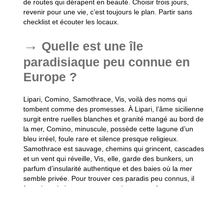
de routes qui dérapent en beauté. Choisir trois jours,
revenir pour une vie, c’est toujours le plan. Partir sans
checklist et écouter les locaux.
Quelle est une île
paradisiaque peu connue en
Europe ?
Lipari, Comino, Samothrace, Vis, voilà des noms qui
tombent comme des promesses. À Lipari, l’âme sicilienne
surgit entre ruelles blanches et granité mangé au bord de
la mer, Comino, minuscule, possède cette lagune d’un
bleu irréel, foule rare et silence presque religieux.
Samothrace est sauvage, chemins qui grincent, cascades
et un vent qui réveille, Vis, elle, garde des bunkers, un
parfum d’insularité authentique et des baies où la mer
semble privée. Pour trouver ces paradis peu connus, il
faut aimer la lenteur, accepter de rater un ferry, et
savourer la récompense, intensément. Emporter un
chapeau, une serviette, un bon roman.