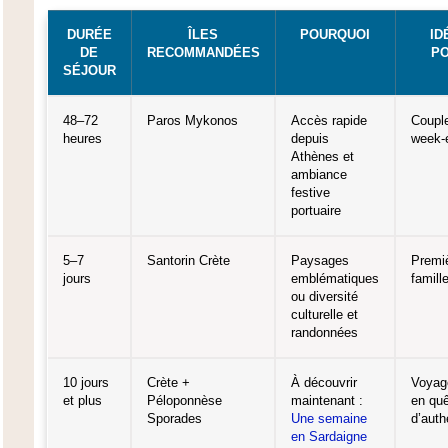
DURÉE
ÎLES
POURQUOI
ID
DE
RECOMMANDÉES
P
SÉJOUR
48–72
Paros Mykonos
Accès rapide
Coupl
heures
depuis
week-
Athènes et
ambiance
festive
portuaire
5–7
Santorin Crète
Paysages
Premiè
jours
emblématiques
famill
ou diversité
culturelle et
randonnées
10 jours
Crète +
À découvrir
Voyag
et plus
Péloponnèse
maintenant :
en qu
Sporades
Une semaine
d’auth
en Sardaigne