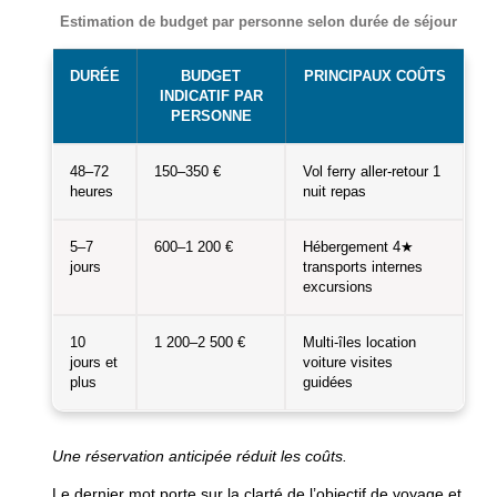
Estimation de budget par personne selon durée de séjour
DURÉE
BUDGET
PRINCIPAUX COÛTS
INDICATIF PAR
PERSONNE
48–72
150–350 €
Vol ferry aller-retour 1
heures
nuit repas
5–7
600–1 200 €
Hébergement 4★
jours
transports internes
excursions
10
1 200–2 500 €
Multi-îles location
jours et
voiture visites
plus
guidées
Une réservation anticipée réduit les coûts.
Le dernier mot porte sur la clarté de l’objectif de voyage et