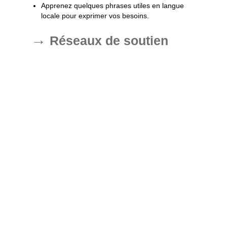
Apprenez quelques phrases utiles en langue
locale pour exprimer vos besoins.
Réseaux de soutien
Il est rassurant de savoir qu’il existe des réseaux de
soutien pour les personnes handicapées en Asie :
Organisations locales de soutien
: Recherchez
des organisations telles que la Society for
Accessible Travel and Hospitality (SATH) qui
peuvent offrir des conseils et de l’assistance.
Communautés et forums en ligne
: Rejoignez
des groupes et forums en ligne où les
voyageurs partagent leurs expériences et
donnent des conseils en temps réel.
6. Témoignages et
récits d’expérience