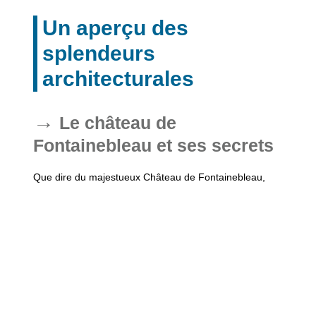
Un aperçu des
splendeurs
architecturales
Le château de
Fontainebleau et ses secrets
Que dire du majestueux Château de Fontainebleau,
témoin de tant d’événements historiques qui ont marqué
l’histoire de France? Ce palais à l’élégance intemporelle,
véritable chef-d’œuvre architectural, recèle dans ses
recoins une multitude de secrets et d’anecdotes
surprenantes. Saviez-vous qu’une tapisserie âgée de
plusieurs siècles expose une épopée que même les
experts peinent toujours à déchiffrer? Partez explorer ces
fastes qui semblent émerger d’un autre temps, flânez
dans ses salles somptueuses que hantent encore le