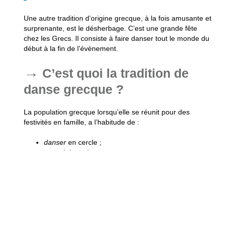
Une autre tradition d’origine grecque, à la fois amusante et
surprenante, est le désherbage. C’est une grande fête
chez les Grecs. Il consiste à faire danser tout le monde du
début à la fin de l’évènement.
C’est quoi la tradition de
danse grecque ?
La
population grecque
lorsqu’elle se réunit pour des
festivités en famille, a l’habitude de :
danser
en cercle ;
se tenir la main ;
tourner dans le sens inverse des aiguilles d’une
montre tout en suivant le rythme de la musique
traditionnelle du pays. Assurez-vous donc d’être en
pleine forme si vous souhaitez avoir un
mariage
grec
digne de ce nom et pour survivre à toute une
nuit folle de danse.