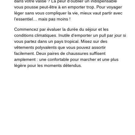
dans votre valise ? La peur d’oublier un indispensable
vous pousse peut-être à en emporter trop. Pour voyager
léger sans vous compliquer la vie, mieux vaut partir avec
l’essentiel… mais pas moins !
Commencez par évaluer la durée du séjour et les
conditions climatiques. Inutile d’emporter un pull par jour si
vous partez dans un pays tropical. Misez sur des
vêtements polyvalents que vous pouvez assortir
facilement. Deux paires de chaussures suffisent
amplement : une confortable pour marcher et une plus
légère pour les moments détendus.
Côté trousse de toilette, privilégiez les formats compacts
et rechargeables. Beaucoup d’hébergements proposent
déjà le nécessaire de base, alors autant économiser de la
place. Pensez aussi aux accessoires utiles mais souvent
négligés : une batterie externe, un petit sac pliable pour
les sorties, une gourde ou une serviette microfibre.
Enfin, n’oubliez pas les documents essentiels : passeport,
carte d’identité, assurance, moyens de paiement et copies
numériques de vos papiers importants. Une check-list
écrite ou enregistrée dans votre téléphone peut vous faire