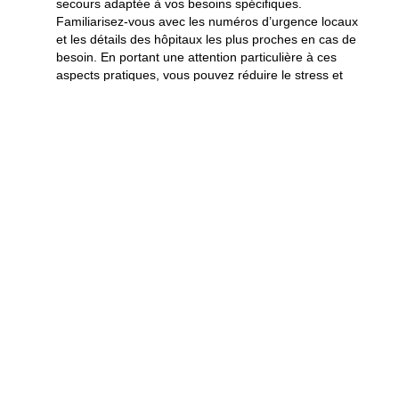
secours
adaptée à vos besoins spécifiques.
Familiarisez-vous avec les numéros d’urgence locaux
et les détails des hôpitaux les plus proches en cas de
besoin. En portant une attention particulière à ces
aspects pratiques, vous pouvez réduire le stress et
vous concentrer sur l’expérience agréable de votre
voyage.
Réseaux sociaux et
communautés pour le
partage d’informations
Rejoignez des groupes et des forums en ligne où
d’autres voyageurs partagent leurs expériences sur
l’accessibilité en Europe. Ces groupes peuvent être
une excellente source d’
informations
et de soutien,
où vous pouvez poser des questions spécifiques et
recevoir des conseils en temps réel. Ces réseaux
amplifient la voix des aventuriers comme vous, et
vous pourriez même vous faire de nouveaux amis qui
partagent vos passions.