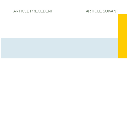
ARTICLE PRÉCÉDENT
ARTICLE SUIVANT
Vous Pourriez Également
Apprécier
Que faire à Londres en famille sans
tomber dans les pièges à touristes ?