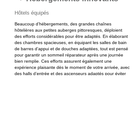
Hôtels équipés
Beaucoup d’
hébergements
, des grandes chaînes
hôtelières aux petites auberges pittoresques, déploient
des efforts considérables pour être adaptés. En élaborant
des chambres spacieuses, en équipant les salles de bain
de barres d’appui et de douches adaptées, tout est pensé
pour garantir un
sommeil réparateur
après une journée
bien remplie. Ces efforts assurent également une
expérience plaisante dès le moment de votre arrivée, avec
des halls d’entrée et des ascenseurs adaptés pour éviter
tout obstacle inutile.
Les hôtels investissent également dans la formation du
personnel afin qu’ils soient capables de répondre aux
besoins spécifiques des clients, assurant un service
attentif et inclusif à chaque séjour.
Locations de vacances adaptées
Si vous recherchez un peu plus d’intimité ou souhaitez
partir en
vacances en famille
, les
locations de vacances