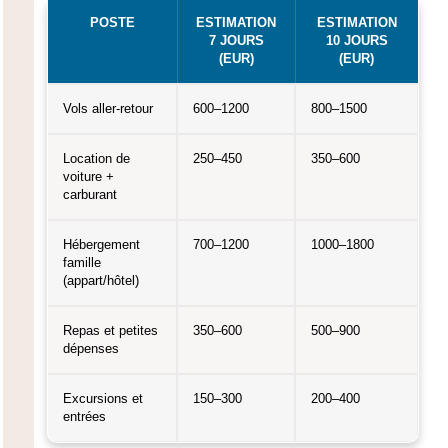
POSTE
ESTIMATION
ESTIMATION
7 JOURS
10 JOURS
(EUR)
(EUR)
Vols aller-retour
600–1200
800–1500
Location de
250–450
350–600
voiture +
carburant
Hébergement
700–1200
1000–1800
famille
(appart/hôtel)
Repas et petites
350–600
500–900
dépenses
Excursions et
150–300
200–400
entrées