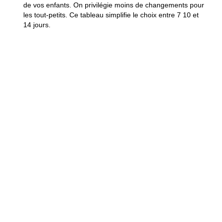
de vos enfants. On privilégie moins de changements pour
les tout-petits. Ce tableau simplifie le choix entre 7 10 et
14 jours.
Tableau itinéraires types et public conseillé
DURÉE
PRINCIPALES
CONVIENT POUR
ÉTAPES
7 jours
Palerme ou Cefalù
Familles avec
plages et 1
jeunes enfants ou
excursion culturelle
séjour détente court
10
Catane Etna
Familles cherchant
jours
Taormina Syracuse
mix nature et
alternance plage et
culture avec rythme
visite
modéré
14
Circuit est et ouest
Familles ayant plus
jours
plus îles Éoliennes
de temps et enfants