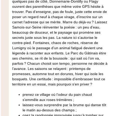
quelques pas de côté, Donnemarie-Dontilly ou Flagy
ouvrent des parenthèses que même votre GPS hésite à
trouver. Pas d’enseigne, pas de foule, juste cette envie de
poser un regard neuf à chaque virage, d’inscrire sur un
carnet l’adresse qui se mérite. Marre du déjà-vu ? Laissez
Samois-sur-Seine réinventer la poésie : un peu d’eau,
beaucoup de douceur, et le paysage qui promène ses
secrets juste sous les pas. La nature ici s’autorise le
contre-pied. Fontaines, chaos de roches, réserve de
Lumigny où le passage d’un animal fatigué devient une
légende à raconter aux enfants. Le Parc du Gâtinais étire
ses chemins, se rit de la boussole : qui sait où l’on va,
parfois ?
Chacun choisit son tempo, personne ne décide à
l’avance.
Les saisons se relayent : printemps de
promesses, automne tout en dorures, hiver qui isole les
bosquets. Une certitude : impossible d’embrasser tout ce
territoire en un essai, mais pourquoi s’en priver ?
prenez ce village où l’odeur du pain chaud
s’emmêle aux roses trémières ;
laissez-vous surprendre par la brume qui danse tôt
le matin au-dessus des champs ;
osez la randonnée improvisée jusqu’à tomber sur