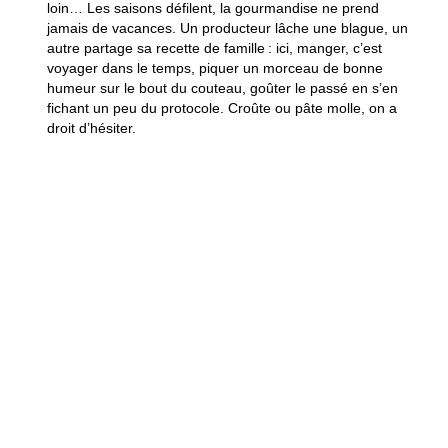
loin… Les saisons défilent,
la gourmandise ne prend
jamais de vacances
. Un producteur lâche une blague, un
autre partage sa recette de famille : ici, manger, c’est
voyager dans le temps, piquer un morceau de bonne
humeur sur le bout du couteau, goûter le passé en s’en
fichant un peu du protocole. Croûte ou pâte molle, on a
droit d’hésiter.
Conseils pratiques pour
une virée inoubliable en
Seine-et-Marne ?
On glisse un conseil avant de se sauver : qui a déjà tenté
la région en avril ou en septembre ? Lumière presque
magique, air qui invite à ralentir. Quand l’été explose de
fêtes et pousse aux retrouvailles, d’autres saisons
préfèrent la discrétion pour les rêveurs en quête de
silence.