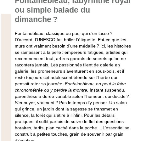
Fontainebleau, labyrinthe royal
ou simple balade du
dimanche ?
Fontainebleau, classique ou pas, qui s’en lasse ?
D’accord, l’UNESCO fait briller l’étiquette. Est-ce que les
murs ont vraiment besoin d’une médaille ? Ici, les histoires
se ramassent à la pelle : empereurs fatigués, artistes qui
recommencent tout, arbres garants de secrets qu’on ne
racontera jamais. Les passionnés filent de galerie en
galerie, les promeneurs s’aventurent en sous-bois, et il
reste toujours cet adolescent étendu sur l’herbe qui
pensait rater sa journée.
Fontainebleau, on peut la faire
chronométrée ou y perdre la montre.
Instant suspendu,
parenthèse à durée variable selon l’humeur : qui décide ?
S’ennuyer, vraiment ? Pas le temps d’y penser. Un salon
qui grince, un jardin dont la sagesse se transmet en
silence, la forêt qui s’étire à l’infini. Pour les détails
pratiques, il suffit parfois de suivre le flot des questions :
horaires, tarifs, plan caché dans la poche… L’essentiel se
construit à petites touches, grain de souvenir par grain
d’émotion.