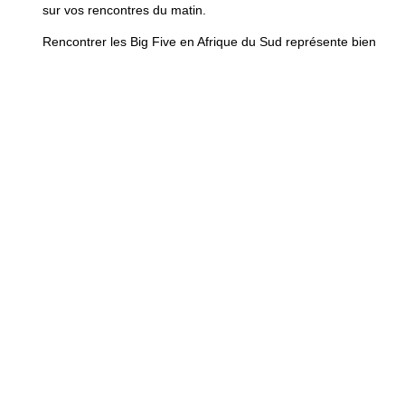
sur vos rencontres du matin.
Rencontrer les
Big Five en Afrique du Sud
représente bien
plus qu’un simple voyage : c’est une reconnexion profonde
avec la nature sauvage. Chaque safari révèle la beauté
fragile de ces espèces et l’importance de leur protection.
Que vous choisissiez le mythique Kruger ou l’intimité de
Sabi Sand, vous vivrez des moments qui marqueront votre
vie. Alors, préparez votre appareil photo, ouvrez grand les
yeux et laissez-vous porter par la magie africaine. Les Big
Five vous attendent dans leur royaume pour une aventure
authentique et inoubliable.
ARTICLE PRÉCÉDENT
ARTICLE SUIVANT