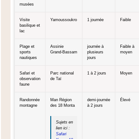
musées
Visite
Yamoussoukro
1 journée
Faible
basilique et
lac
Plage et
Assinie
journée à
Faible à
sports
Grand‑Bassam
plusieurs
moyen
nautiques
jours
Safari et
Parc national
1 à 2 jours
Moyen
observation
de Taï
faune
Randonnée
Man Région
demi‑journée
Élevé
montagne
des 18 Monta
à 2 jours
Sujets en
lien ici :
Safari