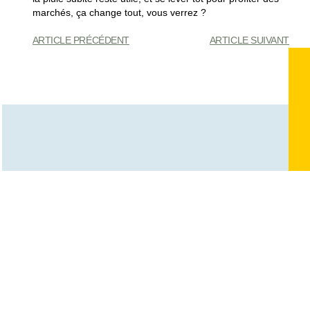
marchés, ça change tout, vous verrez ?
ARTICLE PRÉCÉDENT
ARTICLE SUIVANT
Vous Pourriez Également
Apprécier
Musée océanographique de Monaco :
la durée idéale pour organiser votre