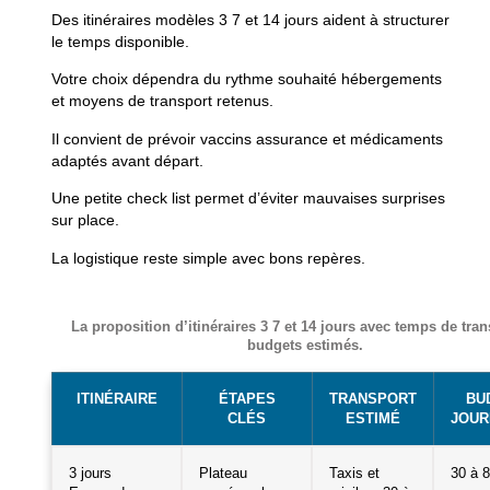
Des itinéraires modèles 3 7 et 14 jours aident à structurer
le temps disponible.
Votre choix dépendra du rythme souhaité hébergements
et moyens de transport retenus.
Il convient de prévoir vaccins assurance et médicaments
adaptés avant départ.
Une petite check list permet d’éviter mauvaises surprises
sur place.
La logistique reste simple avec bons repères.
La proposition d’itinéraires 3 7 et 14 jours avec temps de tran
budgets estimés.
ITINÉRAIRE
ÉTAPES
TRANSPORT
BU
CLÉS
ESTIMÉ
JOUR
3 jours
Plateau
Taxis et
30 à 