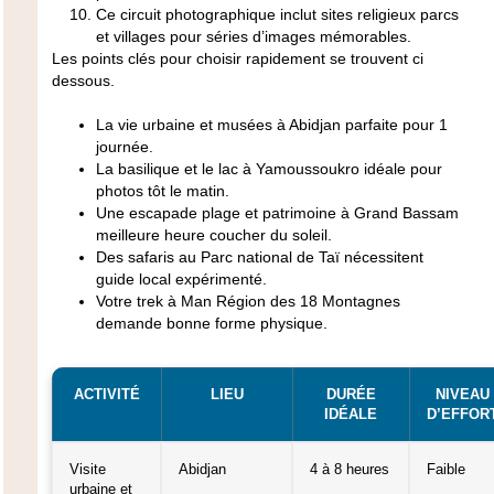
Ce circuit photographique inclut sites religieux parcs
et villages pour séries d’images mémorables.
Les points clés pour choisir rapidement se trouvent ci
dessous.
La vie urbaine et musées à Abidjan parfaite pour 1
journée.
La basilique et le lac à Yamoussoukro idéale pour
photos tôt le matin.
Une escapade plage et patrimoine à Grand Bassam
meilleure heure coucher du soleil.
Des safaris au Parc national de Taï nécessitent
guide local expérimenté.
Votre trek à Man Région des 18 Montagnes
demande bonne forme physique.
ACTIVITÉ
LIEU
DURÉE
NIVEAU
IDÉALE
D’EFFOR
Visite
Abidjan
4 à 8 heures
Faible
urbaine et