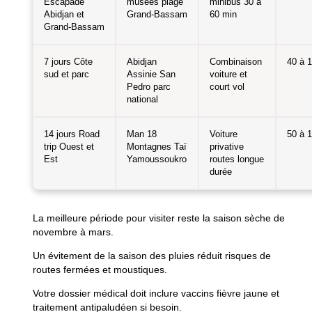
Escapade
musées plage
minibus 30 à
Abidjan et
Grand‑Bassam
60 min
Grand‑Bassam
7 jours Côte
Abidjan
Combinaison
40 à 
sud et parc
Assinie San
voiture et
Pedro parc
court vol
national
14 jours Road
Man 18
Voiture
50 à 
trip Ouest et
Montagnes Taï
privative
Est
Yamoussoukro
routes longue
durée
La meilleure période pour visiter reste la saison sèche de
novembre à mars.
Un évitement de la saison des pluies réduit risques de
routes fermées et moustiques.
Votre dossier médical doit inclure vaccins fièvre jaune et
traitement antipaludéen si besoin.