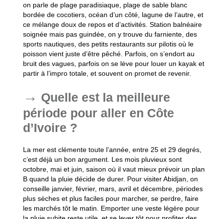
on parle de plage paradisiaque, plage de sable blanc
bordée de cocotiers, océan d’un côté, lagune de l’autre, et
ce mélange doux de repos et d’activités. Station balnéaire
soignée mais pas guindée, on y trouve du farniente, des
sports nautiques, des petits restaurants sur pilotis où le
poisson vient juste d’être pêché. Parfois, on s’endort au
bruit des vagues, parfois on se lève pour louer un kayak et
partir à l’impro totale, et souvent on promet de revenir.
Quelle est la meilleure
période pour aller en Côte
d’Ivoire ?
La mer est clémente toute l’année, entre 25 et 29 degrés,
c’est déjà un bon argument. Les mois pluvieux sont
octobre, mai et juin, saison où il vaut mieux prévoir un plan
B quand la pluie décide de durer. Pour visiter Abidjan, on
conseille janvier, février, mars, avril et décembre, périodes
plus sèches et plus faciles pour marcher, se perdre, faire
les marchés tôt le matin. Emporter une veste légère pour
la pluie subite reste utile, et se lever tôt pour profiter des