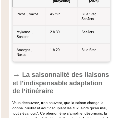
(moyenne)
(2025)
Paros , Naxos
45 min
Blue Star,
SeaJets
Mykonos ,
2 h 30
SeaJets
Santorin
Amorgos ,
1 h 20
Blue Star
Naxos
La saisonnalité des liaisons
et l’indispensable adaptation
de l’itinéraire
Vous découvrez, trop souvent, que la saison change la
donne. *Juillet et août décuplent les flux, alors qu’en mai,
tout s’évanouit*. Ce phénomène s’amplifie, désormais, la