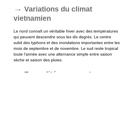
Variations du climat
vietnamien
Le nord connaît un véritable hiver avec des températures
qui peuvent descendre sous les dix degrés. Le centre
subit des typhons et des inondations importantes entre les
mois de septembre et de novembre. Le sud reste tropical
toute l’année avec une alternance simple entre saison
sèche et saison des pluies.
Formalités pour entrer
Le gouvernement vietnamien propose un visa électronique
pour les séjours de moins de quatre-vingt-dix jours. La
demande se fait sur un portail officiel et demande environ
trois jours ouvrés pour être traitée. Votre passeport doit
impérativement disposer de deux pages vierges pour les
tampons d’entrée et de sortie.Ce parcours entre villes
électriques et silences montagnards brosse un portrait
fidèle de l’Asie actuelle. Les voyageurs reviennent souvent