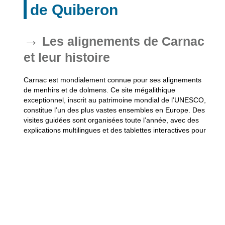
de Quiberon
Les alignements de Carnac
et leur histoire
Carnac
est mondialement connue pour ses alignements
de menhirs et de dolmens. Ce site mégalithique
exceptionnel, inscrit au patrimoine mondial de l’UNESCO,
constitue l’un des plus vastes ensembles en Europe. Des
visites guidées sont organisées toute l’année, avec des
explications multilingues et des tablettes interactives pour
enrichir l’expérience. Des parcours d’interprétation sont
également prévus pour s’adresser aux familles et aux plus
jeunes.
Les autres sites UNESCO et
richesses de la région
Si Carnac reste le fleuron du patrimoine, la Baie de