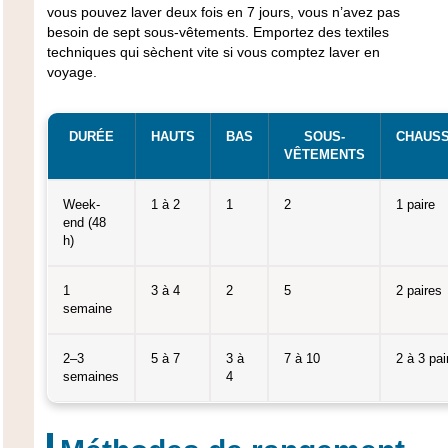
vous pouvez laver deux fois en 7 jours, vous n’avez pas
besoin de sept sous-vêtements. Emportez des textiles
techniques qui sèchent vite si vous comptez laver en
voyage.
DURÉE
HAUTS
BAS
SOUS-
CHAUS
VÊTEMENTS
Week-
1 à 2
1
2
1 paire
end (48
h)
1
3 à 4
2
5
2 paires
semaine
2–3
5 à 7
3 à
7 à 10
2 à 3 pai
semaines
4