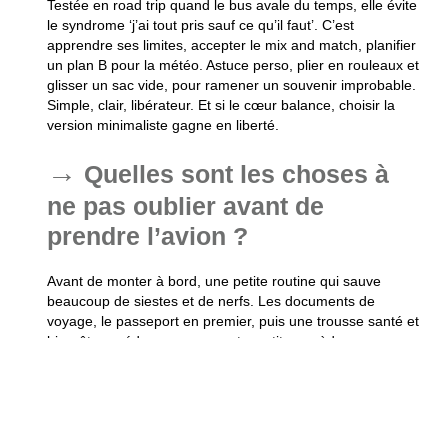
Testée en road trip quand le bus avale du temps, elle évite
le syndrome ‘j’ai tout pris sauf ce qu’il faut’. C’est
apprendre ses limites, accepter le mix and match, planifier
un plan B pour la météo. Astuce perso, plier en rouleaux et
glisser un sac vide, pour ramener un souvenir improbable.
Simple, clair, libérateur. Et si le cœur balance, choisir la
version minimaliste gagne en liberté.
Quelles sont les choses à
ne pas oublier avant de
prendre l’avion ?
Avant de monter à bord, une petite routine qui sauve
beaucoup de siestes et de nerfs. Les documents de
voyage, le passeport en premier, puis une trousse santé et
bien-être, médocs, pansements, petits remèdes.
Chargeurs et batterie externe, évident mais souvent
oublié, et un casque ou écouteurs pour s’isoler. Une
gourde vide à remplir après la sécurité, parce que l’eau
cher payée s’évite, et quelques snacks pour les fringales
imprévues. Glisser aussi une copie des papiers et une