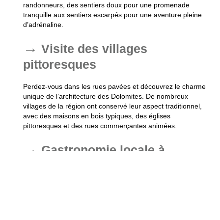
randonneurs, des sentiers doux pour une promenade
tranquille aux sentiers escarpés pour une aventure pleine
d’adrénaline.
Visite des villages
pittoresques
Perdez-vous dans les rues pavées et découvrez le charme
unique de l’architecture des Dolomites. De nombreux
villages de la région ont conservé leur aspect traditionnel,
avec des maisons en bois typiques, des églises
pittoresques et des rues commerçantes animées.
Gastronomie locale à
déguster
Vous ne pouvez pas quitter les Dolomites sans avoir goûté
à la cuisine traditionnelle du Tyrol du Sud. Cette région a
su fusionner à merveille les saveurs rustiques de la
montagne avec les délicatesses italiennes pour offrir une