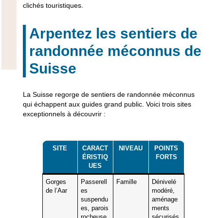
clichés touristiques.
Arpentez les sentiers de
randonnée méconnus de
Suisse
La Suisse regorge de sentiers de randonnée méconnus
qui échappent aux guides grand public. Voici trois sites
exceptionnels à découvrir :
SITE
CARACT
NIVEAU
POINTS
ÉRISTIQ
FORTS
UES
Gorges
Passerell
Famille
Dénivelé
de l’Aar
es
modéré,
suspendu
aménage
es, parois
ments
rocheuse
sécurisés