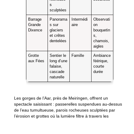
s
sculptées
Barrage
Panorama
Intermédi
Observati
Grande
s sur
aire
on
Dixence
glaciers
bouquetin
et crêtes
s,
dentelées
chamois,
aigles
Grotte
Sentier le
Famille
Ambiance
aux Fées
long d’une
féérique,
falaise,
courte
cascade
durée
naturelle
Les gorges de l’Aar, près de Meiringen, offrent un
spectacle saisissant : passerelles suspendues au-dessus
de l’eau tumultueuse, parois rocheuses sculptées par
l’érosion et grottes où la lumière filtre à travers les
fissures. Ce parcours convient aux familles, car le dénivelé
reste modéré et les
aménagements sécurisés
permettent
de marcher en toute tranquillité.