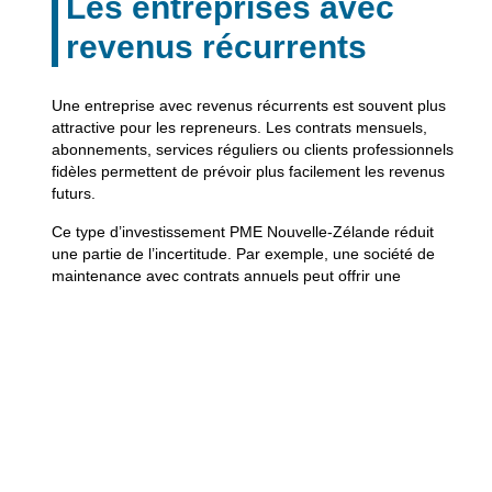
Les entreprises avec
revenus récurrents
Une entreprise avec revenus récurrents est souvent plus
attractive pour les repreneurs. Les contrats mensuels,
abonnements, services réguliers ou clients professionnels
fidèles permettent de prévoir plus facilement les revenus
futurs.
Ce type d’investissement PME Nouvelle-Zélande réduit
une partie de l’incertitude. Par exemple, une société de
maintenance avec contrats annuels peut offrir une
meilleure stabilité qu’une activité basée uniquement sur
des ventes ponctuelles.
Les acheteurs doivent toutefois vérifier la qualité des
contrats, leur durée, les conditions de résiliation et la
concentration client. Si un seul client représente une
grande partie du chiffre d’affaires, le risque augmente.
Comment choisir le bon