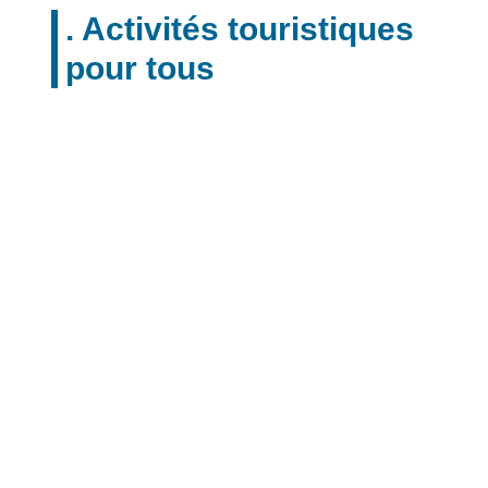
. Activités touristiques
pour tous
1. Monuments et musées
Exemples de sites historiques accessibles
En Europe, de nombreux sites historiques se sont adaptés
pour être accessibles à tous. Par exemple, la Tour Eiffel à
Paris et le Colisée à Rome disposent d’ascenseurs et de
rampes pour faciliter l’accès des personnes à mobilité
réduite.
Musées avec facilités pour les visiteurs
handicapés
Les musées européens, comme le Louvre à Paris et le
Rijksmuseum à Amsterdam, offrent des guides
multimédias, des visites en langue des signes et des
parcours tactiles pour les visiteurs malentendants et