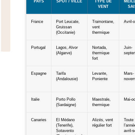
PAYS
SPOT / VILLE
TYPE DE
MEIL
VENT
SA
France
Port Leucate,
Tramontane,
Avril-
Gruissan
vent
(Occitanie)
thermique
Portugal
Lagos, Alvor
Nortada,
Juin-
(Algarve)
thermique
septe
fort
Espagne
Tarifa
Levante,
Mars-
(Andalousie)
Poniente
novem
Italie
Porto Pollo
Maestrale,
Mai-oc
(Sardaigne)
thermique
Canaries
El Médano
Alizés, vent
Toute
(Tenerife),
régulier fort
l’année
Sotavento
avril-s