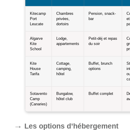
Kitecamp
Chambres
Pension, snack-
Co
Port
privées,
bar
et
Leucate
dortoirs
pa
Algarve
Lodge,
Petit-déj et repas
C
Kite
appartements
du soir
g
School
pr
Kite
Cottage,
Buffet, brunch
S
House
camping,
options
in
Tarifa
hôtel
ou
ca
Sotavento
Bungalow,
Buffet complet
D
Camp
hôtel club
a
(Canaries)
Les options d’hébergement