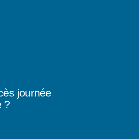
ccès journée
e ?