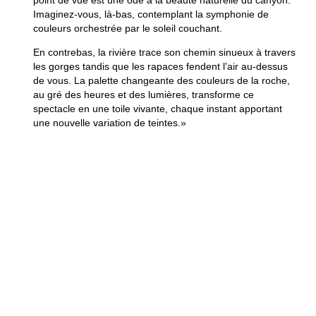
point de vue est une ode à la beauté naturelle du canyon.
Imaginez-vous, là-bas, contemplant la symphonie de
couleurs orchestrée par le soleil couchant.
En contrebas, la rivière trace son chemin sinueux à travers
les gorges tandis que les rapaces fendent l’air au-dessus
de vous. La palette changeante des couleurs de la roche,
au gré des heures et des lumières, transforme ce
spectacle en une toile vivante, chaque instant apportant
une nouvelle variation de teintes.»
Les lacs emblématiques
des Gorges du Verdon
La région abrite plusieurs lacs majestueux, tels que le Lac
de Sainte-Croix ou le Lac de Castillon. Ces surfaces
miroitantes clament une invitation au repos et à
l’exploration. Ces lacs, entourés de montagnes
verdoyantes, proposent un cadre idéal pour nager,
naviguer ou tout simplement se prélasser au soleil.
Sports nautiques à gogo sur le Lac de Sainte-Croix