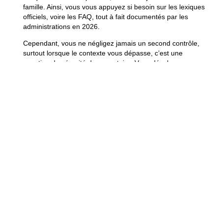
famille. Ainsi, vous vous appuyez si besoin sur les lexiques
officiels, voire les FAQ, tout à fait documentés par les
administrations en 2026.
Cependant, vous ne négligez jamais un second contrôle,
surtout lorsque le contexte vous dépasse, c’est une
question de sécurité documentaire.
Vous développez ce
réflexe de vérification croisée
qui, à la longue, réduit la
fatigue mentale. De fait, vous finissez par ressentir cette
sérénité diffuse, autrefois absente, entre deux vols.
Vous
craignez désormais davantage l’inattention que la
mauvaise traduction
. Selon le moment, l’intuition peut
vaciller, mais le recours aux sources officielles offre
toujours un appui solide. La vigilance, même fatiguée,
l’emporte encore.
Désormais, chaque formulaire attend son examen
minutieux, c’est aussi simple que ça
. En bref, cinq
secondes de contrôle s’imposent avant la validation, aussi
bien pour le novice que pour le voyageur aguerri. Vous
évitez l’accident bureaucratique simplement, en
suspendant l’automatisme, vous changez la donne à
chaque échéance administrative.
Le confort administratif