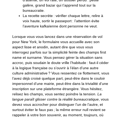
d’attente, un vol raté, un dossier perdu : petite
galère, grand bazar
qui t’apprend tout sur la
bureaucratie.
La recette secrète :
vérifier chaque lettre, relire à
voix haute, sortir le passeport : l’attention évite
l’aventure kafkaïenne
dont personne ne veut.
Lorsque vous vous lancez dans une réservation de vol
pour New York, le formulaire vous accueille avec son
aspect lisse et anodin, autant dire que vous vous
interrogez parfois sur la simplicité feinte des champs first
name et surname. Vous pensez gérer la situation sans
accroc, puis soudain le doute vrille l’habitude : faut-il céder
à la logique française ou s’ouvrir à l’élan d’une autre
culture administrative ? Vous ressentez ce flottement, vous
l’avez déjà croisé quelque part, peut-être dans le couloir
impersonnel d’une mairie, peut-être dans la trivialité d’une
inscription sur une plateforme étrangère. Vous hésitez,
relisez les champs, vous sentez poindre la tension.
La
langue paraît glisser contre la réalité bureaucratique
, vous
devez vous accrocher pour distinguer l’un de l’autre, et
surtout éviter le faux pas ; la même erreur null revient se
rappeler à votre bon souvenir, au moment, toujours, où