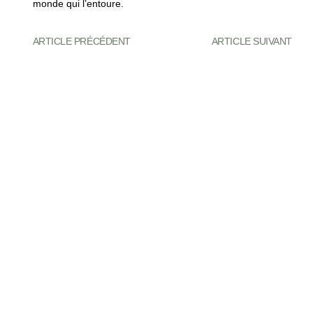
monde qui l’entoure.
ARTICLE PRÉCÉDENT
ARTICLE SUIVANT
Vous Pourriez Également
Apprécier
Que faire à Londres en famille sans
tomber dans les pièges à touristes ?