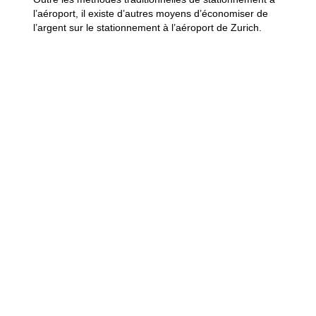
l’aéroport, il existe d’autres moyens d’économiser de
l’argent sur le stationnement à l’aéroport de Zurich.
Utilisation des transports
publics
L’aéroport de Zurich est bien desservi par les transports
publics. Les trains et les tramways sont fréquents, fiables
et proposent des liaisons directes vers l’aéroport depuis
de nombreuses parties de la Suisse. Si vous vivez à
proximité de Zurich ou si vous pouvez facilement vous
rendre à la gare de l’aéroport, l’utilisation des transports
publics peut être une alternative économique et
écologique au stationnement à l’aéroport.
Covoiturage
Si vous connaissez quelqu’un qui va à l’aéroport en même
temps que vous, vous pouvez partager les frais de
stationnement ou de transport. En plus d’économiser de