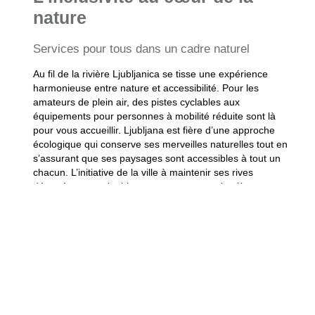
nature
Services pour tous dans un cadre naturel
Au fil de la rivière Ljubljanica se tisse une expérience
harmonieuse entre nature et accessibilité. Pour les
amateurs de plein air, des pistes cyclables aux
équipements pour personnes à mobilité réduite sont là
pour vous accueillir. Ljubljana est fière d’une approche
écologique qui conserve ses merveilles naturelles tout en
s’assurant que ses paysages sont accessibles à tout un
chacun. L’initiative de la ville à maintenir ses rives
dégagées et navigables pour tous met en lumière son
engagement profond pour une expérience en plein air
inclusive.
Initiatives locales pour un tourisme durable
Ljubljana s’engage dans des projets innovants pour un
tourisme respectueux de l’environnement. Des
programmes comme « Green & Accessible » favorisent
l’inclusion tout en préservant la beauté de ses paysages.