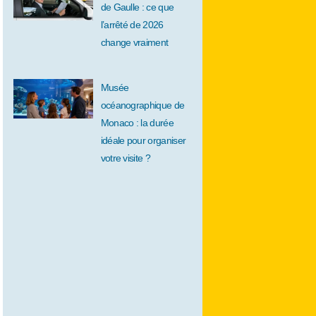
de Gaulle : ce que
l’arrêté de 2026
change vraiment
Musée
océanographique de
Monaco : la durée
idéale pour organiser
votre visite ?