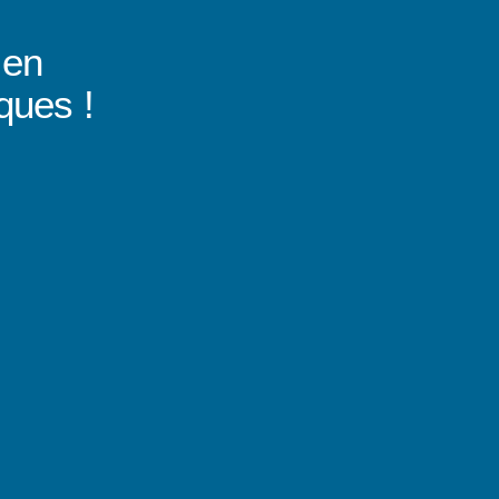
 en
ques !