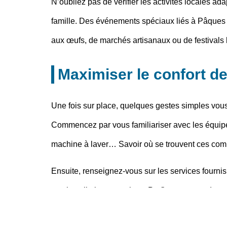
N’oubliez pas de vérifier les activités locales ad
famille
. Des événements spéciaux liés à
Pâques
aux œufs, de marchés artisanaux ou de festivals 
Maximiser le confort de
Une fois sur place, quelques gestes simples vous 
Commencez par vous familiariser avec les équipe
machine à laver… Savoir où se trouvent ces comm
Ensuite, renseignez-vous sur les
services fournis
aux installations sportives. Profitez-en pour de
personnel local connaît souvent des astuces et de