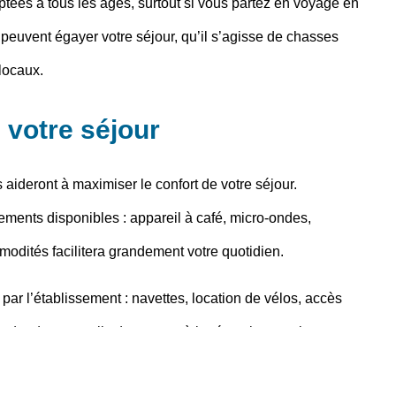
aptées à tous les âges, surtout si vous partez en
voyage en
peuvent égayer votre séjour, qu’il s’agisse de chasses
locaux.
 votre séjour
aideront à maximiser le confort de votre séjour.
ments disponibles : appareil à café, micro-ondes,
odités facilitera grandement votre quotidien.
par l’établissement : navettes, location de vélos, accès
mander des
conseils de voyage
à la réception, car le
s idées d’activité peu connues des touristes.