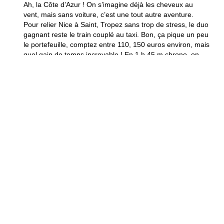
Ah, la Côte d’Azur ! On s’imagine déjà les cheveux au
vent, mais sans voiture, c’est une tout autre aventure.
Pour relier Nice à Saint, Tropez sans trop de stress, le duo
gagnant reste le train couplé au taxi. Bon, ça pique un peu
le portefeuille, comptez entre 110, 150 euros environ, mais
quel gain de temps incroyable ! En 1 h 45 m chrono, on
passe des galets niçois au port mythique des stars. C’est
l’option idéale pour éviter les bouchons légendaires de
l’été. Franchement, entre nous, payer ce prix pour arriver
frais et dispo, ça sauve parfois une journée entière de
vacances, non ? C’est le prix de la tranquillité d’esprit !
Quel est le prix d’un billet
de train de Nice à Saint-Tropez
?
On m’a souvent demandé si c’était possible de voyager
pas cher dans le Sud sans y laisser sa chemise. La
réponse est oui ! Pour un trajet Nice, Saint, Tropez, si vous
avez la baraka et que vous réservez au bon moment, vous
pouvez dégoter un billet à 5,33 euros. C’est presque