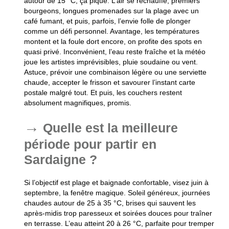
autour de 15 °C, ça pique. L’air se réchauffe, premiers
bourgeons, longues promenades sur la plage avec un
café fumant, et puis, parfois, l’envie folle de plonger
comme un défi personnel. Avantage, les températures
montent et la foule dort encore, on profite des spots en
quasi privé. Inconvénient, l’eau reste fraîche et la météo
joue les artistes imprévisibles, pluie soudaine ou vent.
Astuce, prévoir une combinaison légère ou une serviette
chaude, accepter le frisson et savourer l’instant carte
postale malgré tout. Et puis, les couchers restent
absolument magnifiques, promis.
Quelle est la meilleure
période pour partir en
Sardaigne ?
Si l’objectif est plage et baignade confortable, visez juin à
septembre, la fenêtre magique. Soleil généreux, journées
chaudes autour de 25 à 35 °C, brises qui sauvent les
après-midis trop paresseux et soirées douces pour traîner
en terrasse. L’eau atteint 20 à 26 °C, parfaite pour tremper