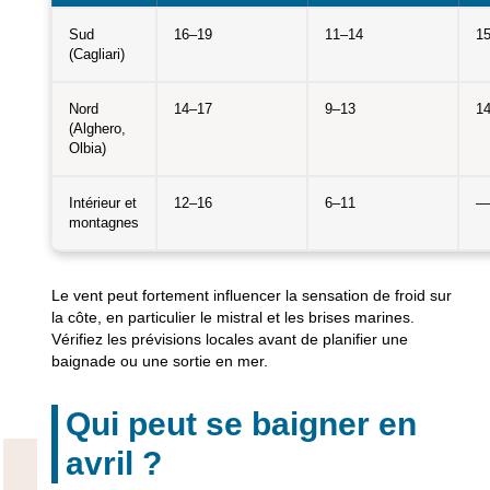
Sud
16–19
11–14
1
(Cagliari)
Nord
14–17
9–13
1
(Alghero,
Olbia)
Intérieur et
12–16
6–11
—
montagnes
Le vent peut fortement influencer la sensation de froid sur
la côte, en particulier le mistral et les brises marines.
Vérifiez les prévisions locales avant de planifier une
baignade ou une sortie en mer.
Qui peut se baigner en
avril ?