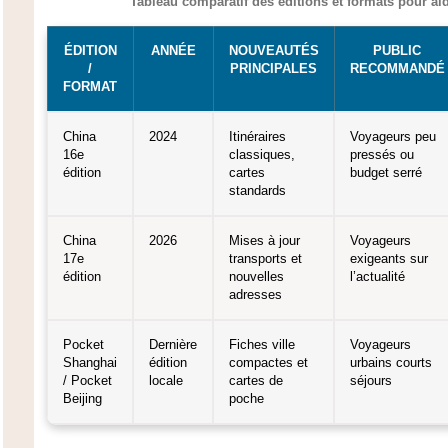
Tableau comparatif des éditions et formats pour aid
ÉDITION
ANNÉE
NOUVEAUTÉS
PUBLIC
/
PRINCIPALES
RECOMMANDÉ
FORMAT
China
2024
Itinéraires
Voyageurs peu
16e
classiques,
pressés ou
édition
cartes
budget serré
standards
China
2026
Mises à jour
Voyageurs
17e
transports et
exigeants sur
édition
nouvelles
l’actualité
adresses
Pocket
Dernière
Fiches ville
Voyageurs
Shanghai
édition
compactes et
urbains courts
/ Pocket
locale
cartes de
séjours
Beijing
poche