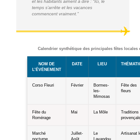
et les habitants aiment à dire : “Ici, le
temps s’arrête et les vacances
commencent vraiment.”
Calendrier synthétique des principales fêtes locales
NOM DE
DATE
LIEU
THÉMATI
L’ÉVÉNEMENT
Corso Fleuri
Février
Bormes-
Fête des
les-
fleurs
Mimosas
Fête du
Mai
La Môle
Traditions
Romérage
provençal
Marché
Juillet-
Le
Artisanat l
nocturne
Août
Lavandou