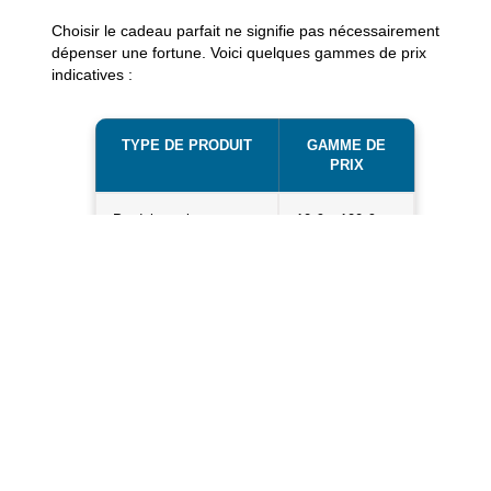
Choisir le cadeau parfait ne signifie pas nécessairement
dépenser une fortune. Voici quelques gammes de prix
indicatives :
TYPE DE PRODUIT
GAMME DE
PRIX
Produits artisanaux
10 € – 100 €
Expériences culturelles
20 € – 150 €
Aventures
25 € – 200 €
gastronomiques
Objets personnalisés
15 € – 250 €
Les coffrets se diversifient, ajustant leur contenu à la