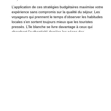
L’application de ces stratégies budgétaires maximise votre
expérience sans compromis sur la qualité du séjour. Les
voyageurs qui prennent le temps d’observer les habitudes
locales s’en sortent toujours mieux que les touristes
pressés. L’île blanche se livre davantage à ceux qui
cherchent l’authenticité derrière les néons des
discothèques. Votre rêve méditerranéen est désormais à
portée de main sans sacrifier vos économies de l’année.
Plus d’informations
Quel budget pour une
semaine à Ibiza ?
On se dit souvent qu’Ibiza c’est pour les millionnaires,
mais j’ai vu des budgets très corrects ! Si vous organisez
tout vous, même, comptez entre 650 € et 1050 € par
personne pour un séjour de 7 jours, vol compris. C’est le
bon plan pour garder de quoi s’offrir quelques tapas ! Par