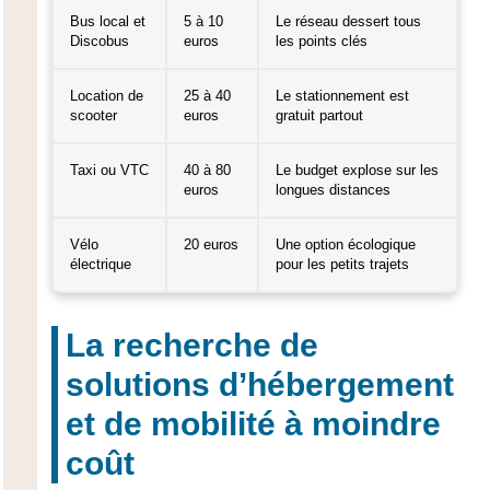
Bus local et
5 à 10
Le réseau dessert tous
Discobus
euros
les points clés
Location de
25 à 40
Le stationnement est
scooter
euros
gratuit partout
Taxi ou VTC
40 à 80
Le budget explose sur les
euros
longues distances
Vélo
20 euros
Une option écologique
électrique
pour les petits trajets
La recherche de
solutions d’hébergement
et de mobilité à moindre
coût