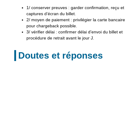
1/
conserver preuves
: garder confirmation, reçu et
captures d’écran du billet.
2/
moyen de paiement
: privilégier la carte bancaire
pour chargeback possible.
3/
vérifier délai
: confirmer délai d’envoi du billet et
procédure de retrait avant le jour J.
Doutes et réponses
Est-ce que le site Hello
Ticket est fiable ?
Je me rappelle la fois où j’ai acheté un pass sur
Hellotickets, c’était simple et presque trop rapide. Le site
est fiable, et souvent moins cher que les concurrents, j’ai
payé au moins 5€ de moins que sur d’autres plateformes.
Navigation fluide, moyens de paiement variés, aucune
prise de tête. Le billet est arrivé sans histoire, il a
fonctionné parfaitement à l’entrée. Bon, il y a toujours ce