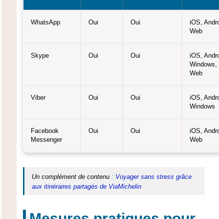
WhatsApp
Oui
Oui
iOS, Andro
Web
Skype
Oui
Oui
iOS, Andro
Windows,
Web
Viber
Oui
Oui
iOS, Andro
Windows
Facebook
Oui
Oui
iOS, Andro
Messenger
Web
Un complément de contenu :
Voyager sans stress grâce
aux itinéraires partagés de ViaMichelin
Mesures pratiques pour