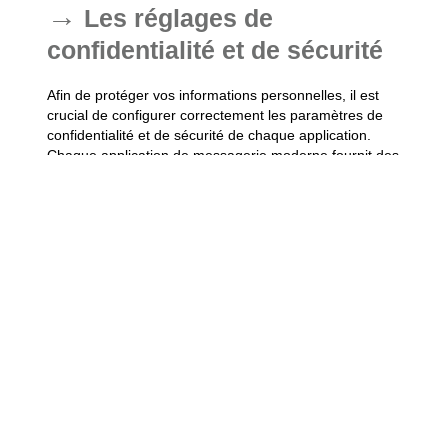
Les réglages de
confidentialité et de sécurité
Afin de protéger vos informations personnelles, il est
crucial de configurer correctement les paramètres de
confidentialité et de sécurité de chaque application.
Chaque application de messagerie moderne fournit des
options de sécurité spéciales adaptées à la protection de
vos données. Par exemple, activez le chiffrement de bout
en bout disponible dans WhatsApp et Viber pour garantir
que seul le destinataire puisse lire vos messages.
Certaines applications proposent aussi des verrous
d’application ou des vérifications à deux étapes pour un
niveau de sécurité supplémentaire. N’oubliez pas de gérer
votre visibilité en ligne, en limitant qui peut voir vos
informations personnelles et votre statut en ligne. Ces
petites actions peuvent vous offrir une tranquillité d’esprit
précieuse lors de vos échanges numériques.
ASTUCE
APPLICATION
IMPACT SUR