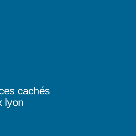
ices cachés
x lyon