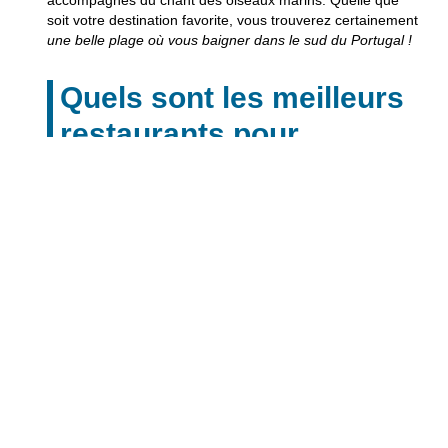
accompagnés du chant des oiseaux marins. Quelle que
soit votre destination favorite, vous trouverez certainement
une belle plage où vous baigner dans le sud du Portugal !
Quels sont les meilleurs
restaurants pour
déguster la gastronomie
locale dans le sud du
Portugal ?
Si vous souhaitez déguster la gastronomie locale dans le
sud du Portugal, vous trouverez
de nombreux restaurants
qui proposent une variété de plats typiques.
Parmi les
meilleurs restaurants pour découvrir la cuisine locale, on
compte notamment le restaurant
‘A Tasca’, à Tavira
. Son
menu offre une gamme variée de produits traditionnels
tels que
des poissons et des fruits de mer frais, des
légumes locaux, des viandes grillées et bien plus encore.